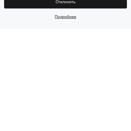
Отклонить
Подробнее
Тест-драйв
Звонок
Оставить заявку
Рассрочка